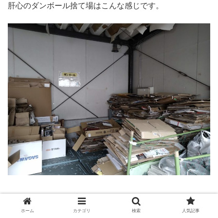
肝心のダンボール捨て場はこんな感じです。
9:00～17:00ですが土日もやっているので、好きなときに
捨てられるという便利さはあります。
ホーム
カテゴリ
検索
人気記事