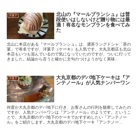
北山の『マールブランシュ』は普
洋菓子
段使いはしないけど贈り物には最
適！有名なモンブランを食べてみ
た
北山に本店がある『マールブランシュ』は、濃茶ラングドシャ「茶の
菓」で有名ですが、洋菓子（ケーキ）も人気です。大丸京都店も北山
本店もいつも混んでいるので気になっていたのですが、ついに行って
きました。結論から言うと確かに文句のつけようがなく美味...
大丸京都のデパ地下ケーキは『ア
洋菓子
ンテノール』が人気ナンバーワン
何度か大丸京都のデパ地下に行き、お客さんの行列を観察してみたの
ですが、人気ナンバーワンは『アンテノール』のようです。というこ
とで、大丸京都のデパ地下のケーキでおすすめしたい『アンテノー
ル』をご紹介します。大丸京都のデパ地下ケーキ『アンテノー...