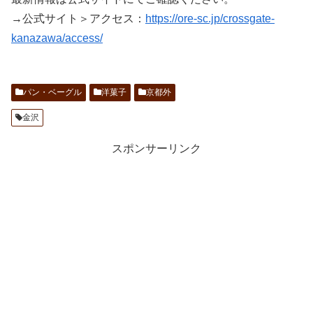
→公式サイト＞アクセス：
https://ore-sc.jp/crossgate-
kanazawa/access/
パン・ベーグル
洋菓子
京都外
金沢
スポンサーリンク