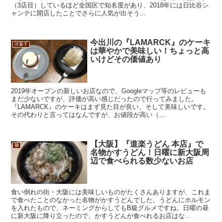
（3店目）しているほど全国区で知名度があり、2018年には日比谷シ
ャンテに開店したことでさらに人気が出そう...
今出川の『LAMARCK』のケーキ
洋菓子
は華やかで美味しい！ちょっと高
いけどその価値あり
2019年オープンの新しいお店なので、Googleマップ等のレビューも
まだ少ないですが、評価が高い感じだったので行ってみました。
『LAMARCK』のケーキはまず見た目が良い、そして美味しいです。
その代わりと言ってはなんですが、お値段が高い（...
【大阪】『道楽うどん 本店』で
麺
名物かすうどん！日曜に新大阪周
辺で食べられる数少ないお店
食い倒れの街・大阪には美味しいものがたくさんありますが、これま
で食べたことのなかった名物がかすうどんでした。うどんにホルモン
を入れたもので、ネーミングからしてもB級グルメですね。日曜の昼
に新大阪に降り立ったので、かすうどんが食べれるお店はな...