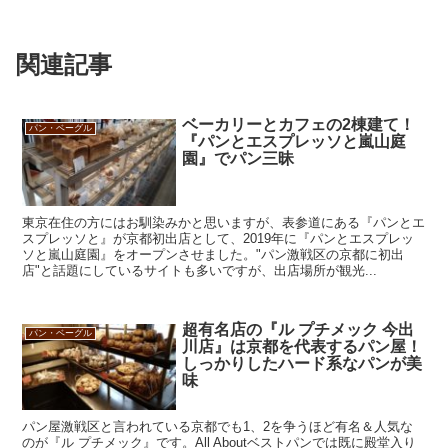
関連記事
ベーカリーとカフェの2棟建て！
パン・ベーグル
『パンとエスプレッソと嵐山庭
園』でパン三昧
東京在住の方にはお馴染みかと思いますが、表参道にある『パンとエ
スプレッソと』が京都初出店として、2019年に『パンとエスプレッ
ソと嵐山庭園』をオープンさせました。"パン激戦区の京都に初出
店"と話題にしているサイトも多いですが、出店場所が観光...
超有名店の『ル プチメック 今出
パン・ベーグル
川店』は京都を代表するパン屋！
しっかりしたハード系なパンが美
味
パン屋激戦区と言われている京都でも1、2を争うほど有名＆人気な
のが『ル プチメック』です。All Aboutベストパンでは既に殿堂入り