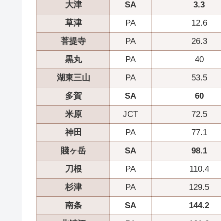
大津
SA
3.3
草津
PA
12.6
菩提寺
PA
26.3
黒丸
PA
40
湖東三山
PA
53.5
多賀
SA
60
米原
JCT
72.5
神田
PA
77.1
賤ヶ岳
SA
98.1
刀根
PA
110.4
杉津
PA
129.5
南条
SA
144.2