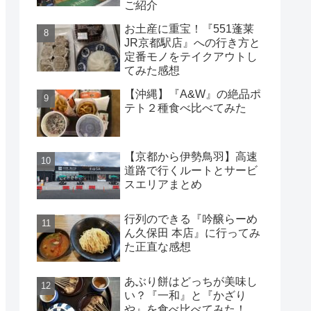
ご紹介
お土産に重宝！『551蓬莱
JR京都駅店』への行き方と
定番モノをテイクアウトし
てみた感想
【沖縄】『A&W』の絶品ポ
テト２種食べ比べてみた
【京都から伊勢鳥羽】高速
道路で行くルートとサービ
スエリアまとめ
行列のできる『吟醸らーめ
ん久保田 本店』に行ってみ
た正直な感想
あぶり餅はどっちが美味し
い？『一和』と『かざり
や』を食べ比べてみた！