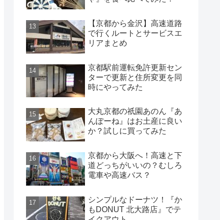
【京都から金沢】高速道路
で行くルートとサービスエ
リアまとめ
京都駅前運転免許更新セン
ターで更新と住所変更を同
時にやってみた
大丸京都の祇園あのん『あ
んぽーね』はお土産に良い
か？試しに買ってみた
京都から大阪へ！高速と下
道どっちがいいの？むしろ
電車や高速バス？
シンプルなドーナツ！『か
もDONUT 北大路店』でテ
イクアウト