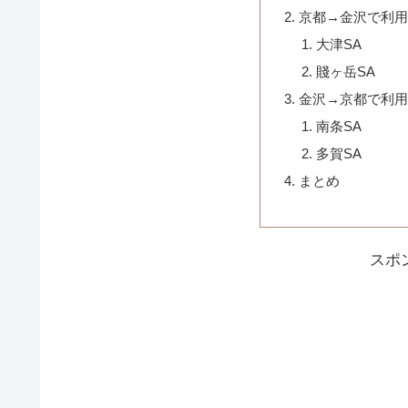
京都→金沢で利
大津SA
賤ヶ岳SA
金沢→京都で利
南条SA
多賀SA
まとめ
スポ