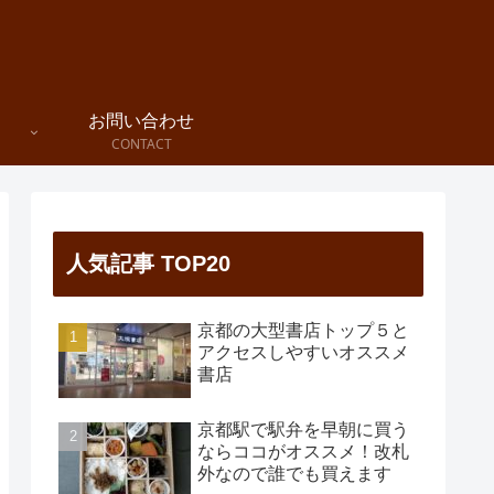
お問い合わせ
CONTACT
人気記事 TOP20
京都の大型書店トップ５と
アクセスしやすいオススメ
書店
京都駅で駅弁を早朝に買う
ならココがオススメ！改札
外なので誰でも買えます