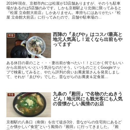
2019年現在、京都市内には松屋が13店舗ありますが、そのうち駐車
場があるのは5店舗のみです。しかも京都駅より北側に限ってみると
『松屋 立命館大前店』しかありません。車持ちにはありがたい『松
屋 立命館大前店』に行ってみたので、店舗や駐車場の...
西陣の『ゑびや』はコスパ最高と
和食
地元人気高し！近くなら出前もや
ってます
ある休日の昼のこと・・・妻出前が食べたい！！とにかく何でもいい
から出前がいいという気分なのだそう。いつものごとくGoogleマッ
プで検索してみると、やたら評判の良いお蕎麦屋さんを発見しまし
て、それが『ゑびや』でした。昔ながらのお蕎麦＆定食屋...
九条の『殿田』で名物のたぬきう
和食
どん！地元民にも観光客にも人気
の昔懐かしい風情のお店
京都駅の八条口（南側）を出て徒歩3分、昔ながらの住宅街にあるど
こか懐かしい"食堂"という風情の『殿田』に行ってきました。『殿