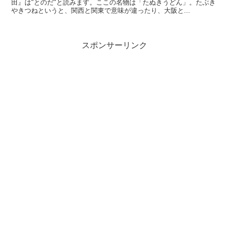
田』は"とのだ"と読みます。ここの名物は「たぬきうどん」。たぶき
やきつねというと、関西と関東で意味が違ったり、大阪と...
スポンサーリンク