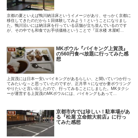
京都の夏といえば鴨川納涼床というイメージがあり、せっかく京都に
移住してきたのだから１回体験してみよう！ということになりまし
た。鴨川沿いには納涼床を行っている店舗が立ち並んでいるのです
が、その中でも和食でお手頃価格ということで『豆水楼 木屋町...
MKボウル『バイキング上賀茂』
和食
の560円食べ放題に行ってみた感
想
上賀茂には日本一安いバイキングがあるらしい、と聞いていつか行っ
てみたいな～と思っていたのですが、正月早々になぜか妻ボウリング
やりたいと言い出したので、行ってみることにしました。MKタクシ
ーが運営する上賀茂のMKボウルには、バイキングもあって...
京都市内では珍しい！駐車場があ
和食
る『松屋 立命館大前店』に行っ
てみた感想