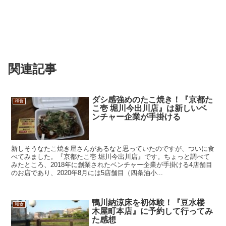
関連記事
ダシ感強めのたこ焼き！『京都た
和食
こ壱 堀川今出川店』は新しいベ
ンチャー企業が手掛ける
新しそうなたこ焼き屋さんがあるなと思っていたのですが、ついに食
べてみました。『京都たこ壱 堀川今出川店』です。ちょっと調べて
みたところ、2018年に創業されたベンチャー企業が手掛ける4店舗目
のお店であり、2020年8月には5店舗目（四条油小...
鴨川納涼床を初体験！『豆水楼
和食
木屋町本店』に予約して行ってみ
た感想