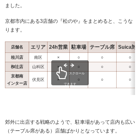
ました。
京都市内にある3店舗の『松のや』をまとめると、こうな
ります。
エリア
24h営業
駐車場
テーブル席
Suica対
店舗名
桂川店
南区
×
○
○
○
椥辻店
山科区
×
○
○
○
スクロール
京都南
伏見区
×
○
○
○
インター店
できます
郊外に出店する戦略のようで、駐車場があって店内も広い
（テーブル席がある）店舗ばかりとなっています。